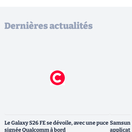
Dernières actualités
Le Galaxy S26 FE se dévoile, avec une puce
Samsung 
signée Qualcomm à bord
applicati