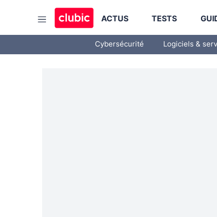
ACTUS
TESTS
GUI
Cybersécurité
Logiciels & ser