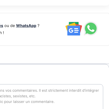
és
ou de
WhatsApp
?
h !