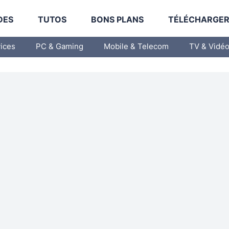
DES
TUTOS
BONS PLANS
TÉLÉCHARGE
vices
PC & Gaming
Mobile & Telecom
TV & Vidé