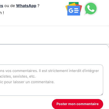
és
ou de
WhatsApp
?
h !
Poster mon commentaire