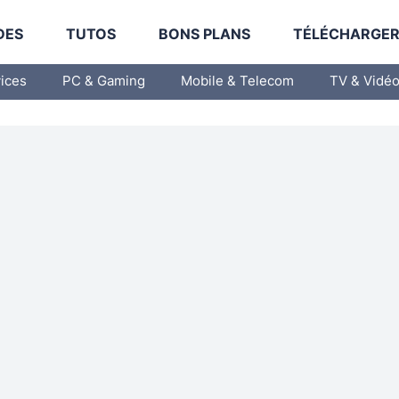
DES
TUTOS
BONS PLANS
TÉLÉCHARGE
vices
PC & Gaming
Mobile & Telecom
TV & Vidé