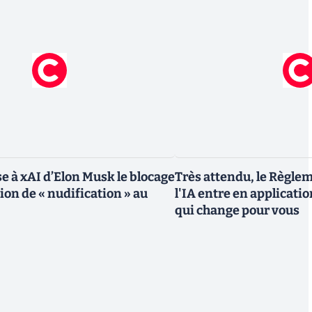
e à xAI d’Elon Musk le blocage
Très attendu, le Règle
tion de « nudification » au
l'IA entre en application
qui change pour vous