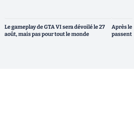
Le gameplay de GTA VI sera dévoilé le 27
Après le
août, mais pas pour tout le monde
passent 