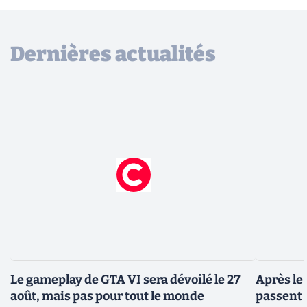
Dernières actualités
Le gameplay de GTA VI sera dévoilé le 27
Après le
août, mais pas pour tout le monde
passent 