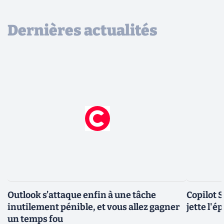
Dernières actualités
Outlook s’attaque enfin à une tâche
Copilot 
inutilement pénible, et vous allez gagner
jette l'é
un temps fou