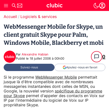
Accueil
Logiciels & services
WebMessenger Mobile for Skype, un
client gratuit Skype pour Palm,
Windows Mobile, Blackberry et mobi
Par
Alexandre Habian
0
Publié le
18 juillet 2006 à 00h00
Suivez-nous
Ajoutez-nous en favori
Si le programme
WebMessenger Mobile
permettait
jusque là d'être compatible avec de nombreuses
messageries instantanées dont celles de MSN, ou
Google, la nouvelel version
spécifique du programme
pour Skype
permet d'appeler des contacts en Voix sur
IP par l'intermédiaire du logiciel de Voix sur IP
propriétaire Skype.