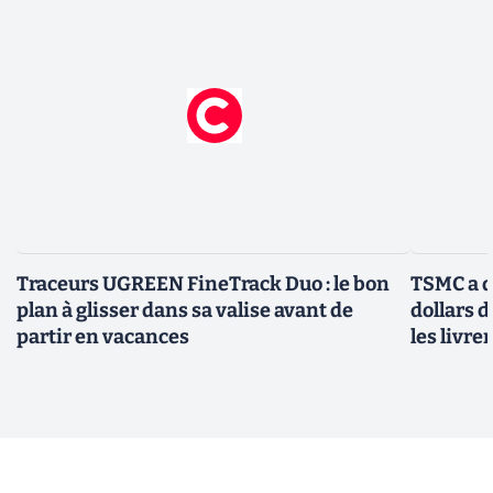
Traceurs UGREEN FineTrack Duo : le bon
TSMC a d
plan à glisser dans sa valise avant de
dollars 
partir en vacances
les livre