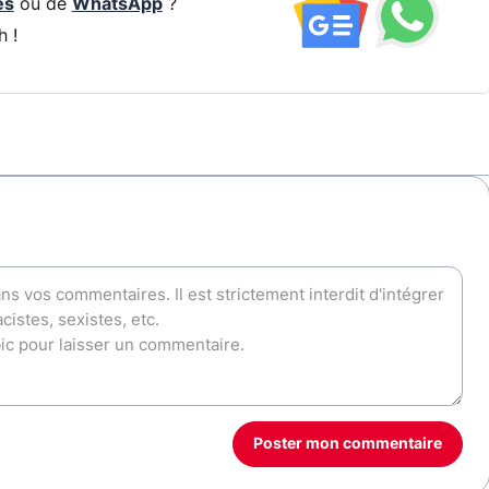
és
ou de
WhatsApp
?
h !
Poster mon commentaire