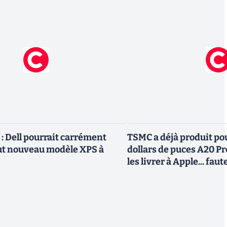
 Dell pourrait carrément
TSMC a déjà produit pou
ut nouveau modèle XPS à
dollars de puces A20 Pr
les livrer à Apple... fa