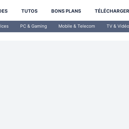
DES
TUTOS
BONS PLANS
TÉLÉCHARGE
vices
PC & Gaming
Mobile & Telecom
TV & Vidé