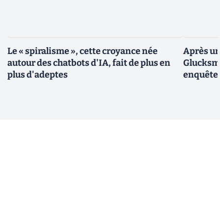
Le « spiralisme », cette croyance née
Après un
autour des chatbots d'IA, fait de plus en
Glucksma
plus d'adeptes
enquête