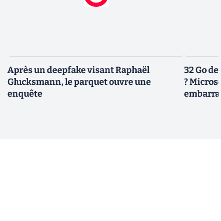
Après un deepfake visant Raphaël
32 Go de
Glucksmann, le parquet ouvre une
? Micros
enquête
embarra