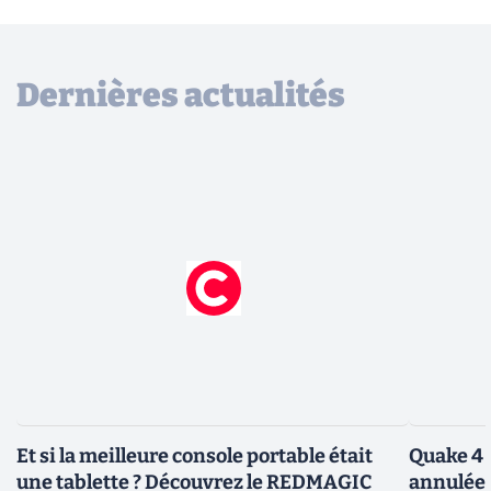
Dernières actualités
Et si la meilleure console portable était
Quake 4 
une tablette ? Découvrez le REDMAGIC
annulée 