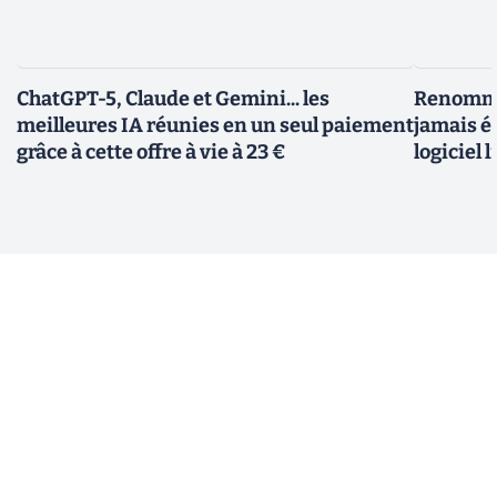
ChatGPT-5, Claude et Gemini... les
Renommer
meilleures IA réunies en un seul paiement
jamais ét
grâce à cette offre à vie à 23 €
logiciel l