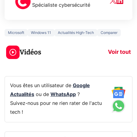
Spécialiste cybersécurité
Microsoft
Windows 11
Actualités High-Tech
Comparer
3 écrans en 1 pour
5 générations
319€ ? Voici L'AOC
jeux dans la
Vidéos
CQ32G4ZA !
prochaine Xbo
Voir tout
Vous êtes un utilisateur de
Google
Actualités
ou de
WhatsApp
?
Suivez-nous pour ne rien rater de l'actu
tech !