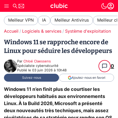
Meilleur VPN
IA
Meilleur Antivirus
Meilleur c
Accueil
Logiciels & services
Système d'exploitation (O
Windows 11 se rapproche encore de
Linux pour séduire les développeurs
Par
Chloé Claessens
0
Spécialiste cybersécurité
Publié le
03 juin 2026 à 10h48
Suivez-nous
Ajoutez-nous en favori
Windows 11 n’en finit plus de courtiser les
développeurs habitués aux environnements
Linux. À la Build 2026, Microsoft a présenté
deux nouveautés très techniques, mais assez
révélatrices de sa stratégie pour rendre son OS