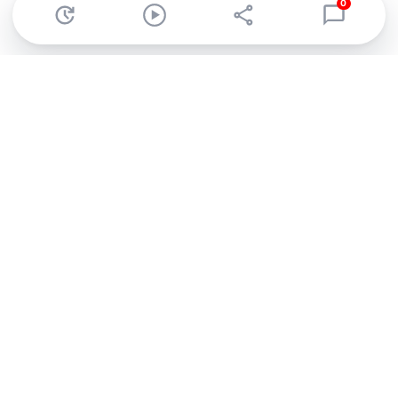
0
Abonnez-vous à notre newsletter !
Recevez un résumé quotidien de l'actu technologique.
S'inscrire
En cliquant sur s'inscrire, j’accepte de recevoir par email des
informations, actualités et offres commerciales de Clubic.
Conformément au RGPD, vous pouvez retirer votre consentement
à tout moment en cliquant sur le lien de désinscription présent
dans chaque email. Pour en savoir plus sur la gestion de vos
données, consultez notre
Politique de confidentialité