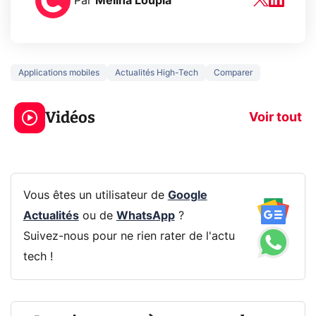
Par
Mélina Loupia
Applications mobiles
Actualités High-Tech
Comparer
5 générations de
Ce que vous n
jeux dans la
savez sur la
Vidéos
prochaine Xbox !
navigation pri
Voir tout
Vous êtes un utilisateur de
Google
Actualités
ou de
WhatsApp
?
Suivez-nous pour ne rien rater de l'actu
tech !