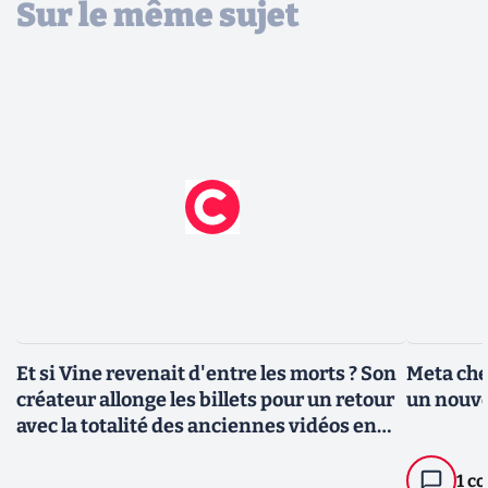
Sur le même sujet
Et si Vine revenait d'entre les morts ? Son
Meta che
créateur allonge les billets pour un retour
un nouve
avec la totalité des anciennes vidéos en
prime
1 c