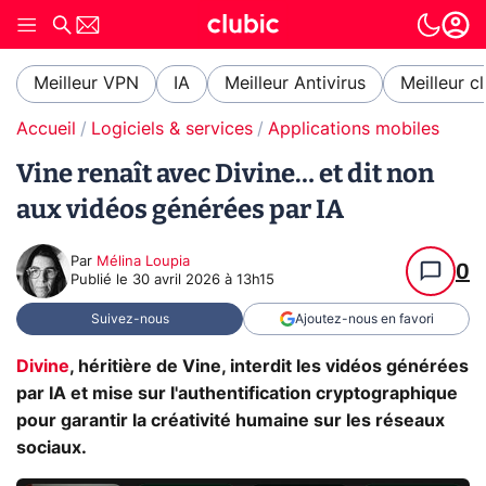
Meilleur VPN
IA
Meilleur Antivirus
Meilleur c
Accueil
Logiciels & services
Applications mobiles
Vine renaît avec Divine… et dit non
aux vidéos générées par IA
Par
Mélina Loupia
0
Publié le
30 avril 2026 à 13h15
Suivez-nous
Ajoutez-nous en favori
Divine
, héritière de Vine, interdit les vidéos générées
par IA et mise sur l'authentification cryptographique
pour garantir la créativité humaine sur les réseaux
sociaux.