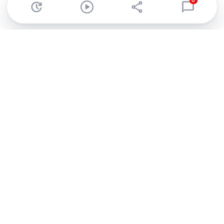
0
Abonnez-vous à notre newsletter !
Recevez un résumé quotidien de l'actu technologique.
S'inscrire
En cliquant sur s'inscrire, j’accepte de recevoir par email des
informations, actualités et offres commerciales de Clubic.
Conformément au RGPD, vous pouvez retirer votre consentement
à tout moment en cliquant sur le lien de désinscription présent
dans chaque email. Pour en savoir plus sur la gestion de vos
données, consultez notre
Politique de confidentialité