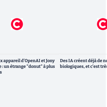
x appareil d’OpenAI et Jony
Des IA créent déjà de 
e : un étrange "donut" à plus
biologiques, et c’est tr
s