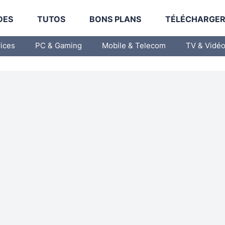
DES
TUTOS
BONS PLANS
TÉLÉCHARGE
vices
PC & Gaming
Mobile & Telecom
TV & Vidé