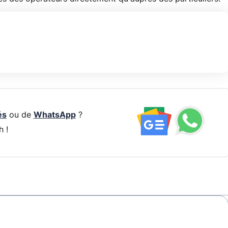
és
ou de
WhatsApp
?
h !