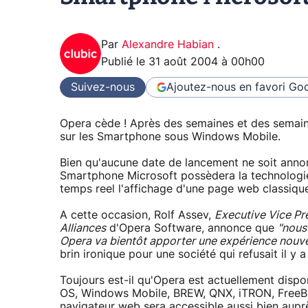
Par
Alexandre Habian
.
Publié le
31 août 2004 à 00h00
Suivez-nous
Ajoutez-nous en favori
Goo
Opera cède ! Après des semaines et des semain
sur les Smartphone sous Windows Mobile.
Bien qu'aucune date de lancement ne soit ann
Smartphone Microsoft possèdera la technologie
temps reel l'affichage d'une page web classique 
A cette occasion, Rolf Assev,
Executive Vice Pr
Alliances
d'Opera Software, annonce que
"nous
Opera va bientôt apporter une expérience nouv
brin ironique pour une société qui refusait il y 
Toujours est-il qu'Opera est actuellement disp
OS, Windows Mobile, BREW, QNX, iTRON, FreeBS
navigateur web sera accessible aussi bien aupr