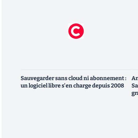
Sauvegarder sans cloud ni abonnement :
An
un logiciel libre s'en charge depuis 2008
Sa
gr