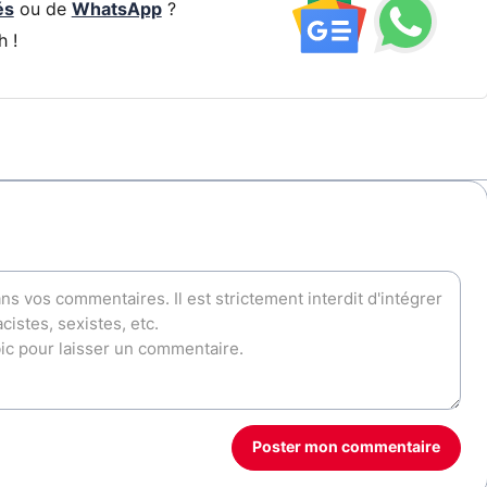
és
ou de
WhatsApp
?
h !
Poster mon commentaire