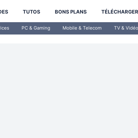
DES
TUTOS
BONS PLANS
TÉLÉCHARGE
vices
PC & Gaming
Mobile & Telecom
TV & Vidé