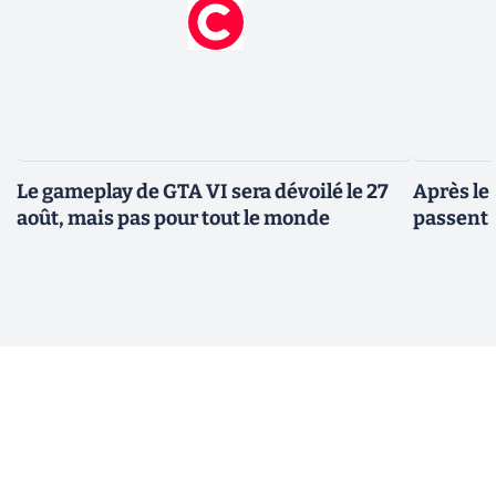
Le gameplay de GTA VI sera dévoilé le 27
Après le
août, mais pas pour tout le monde
passent 