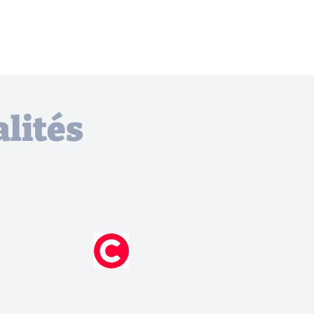
lités