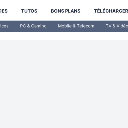
DES
TUTOS
BONS PLANS
TÉLÉCHARGE
vices
PC & Gaming
Mobile & Telecom
TV & Vidé