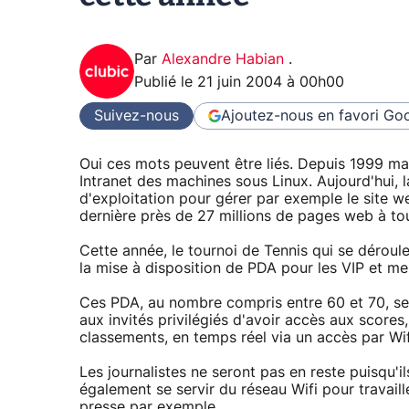
Par
Alexandre Habian
.
Publié le
21 juin 2004 à 00h00
Suivez-nous
Ajoutez-nous en favori
Goo
Oui ces mots peuvent être liés. Depuis 1999 mai
Intranet des machines sous Linux. Aujourd'hui, la
d'exploitation pour gérer par exemple le site w
dernière près de 27 millions de pages web à tous
Cette année, le tournoi de Tennis qui se déroul
la mise à disposition de PDA pour les VIP et
Ces PDA, au nombre compris entre 60 et 70, ser
aux invités privilégiés d'avoir accès aux scores
classements, en temps réel via un accès par Wif
Les journalistes ne seront pas en reste puisqu'i
également se servir du réseau Wifi pour travai
presse par exemple.