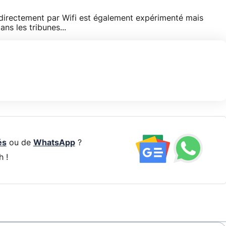
directement par Wifi est également expérimenté mais
ns les tribunes...
és
ou de
WhatsApp
?
h !