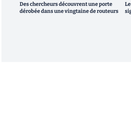
Des chercheurs découvrent une porte
Le
dérobée dans une vingtaine de routeurs
si
Abonnez-vous à notre n