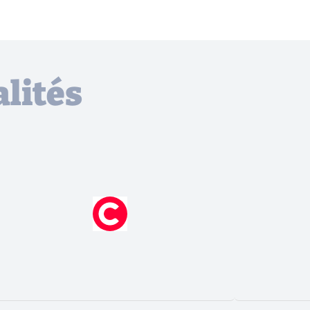
lités