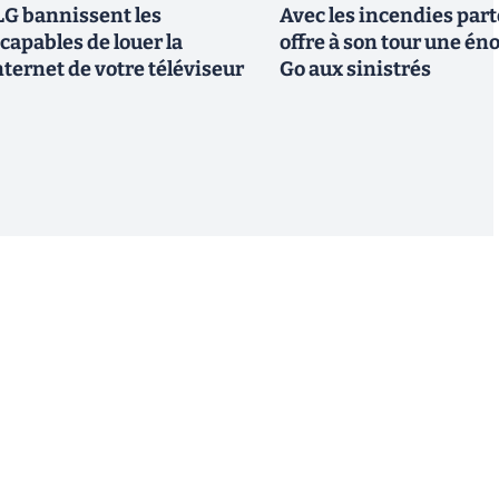
G bannissent les
Avec les incendies part
capables de louer la
offre à son tour une é
ternet de votre téléviseur
Go aux sinistrés
S'inscrire
 de recevoir par email des informations, actualités et
nformément au RGPD, vous pouvez retirer votre