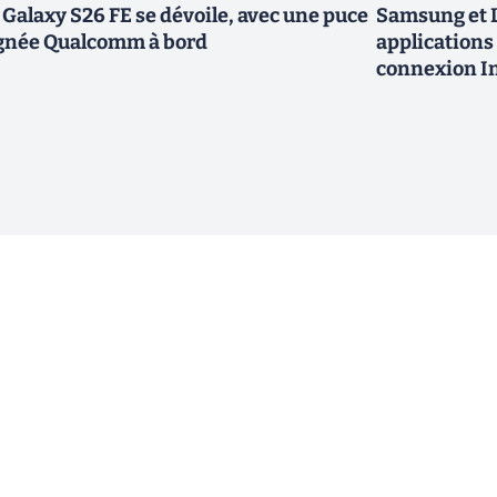
 Galaxy S26 FE se dévoile, avec une puce
Samsung et L
gnée Qualcomm à bord
applications 
connexion In
ewsletter !
En cliquant sur s'inscrire, j’accepte
offres commerciales de Clubic. Co