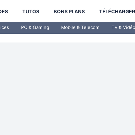
DES
TUTOS
BONS PLANS
TÉLÉCHARGE
vices
PC & Gaming
Mobile & Telecom
TV & Vidé