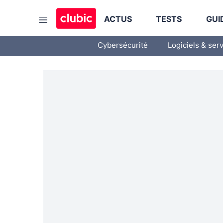
ACTUS
TESTS
GUI
Cybersécurité
Logiciels & ser