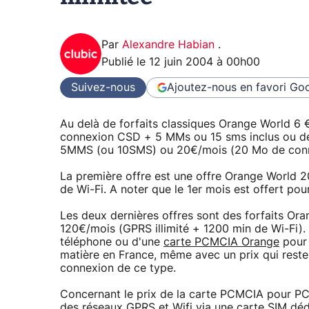
Par
Alexandre Habian
.
Publié le
12 juin 2004 à 00h00
Suivez-nous
Ajoutez-nous en favori
Goo
Au delà de forfaits classiques Orange World 6
connexion CSD + 5 MMs ou 15 sms inclus ou de
5MMS (ou 10SMS) ou 20€/mois (20 Mo de con
La première offre est une offre Orange World
de Wi-Fi. A noter que le 1er mois est offert pou
Les deux dernières offres sont des forfaits 
120€/mois (GPRS illimité + 1200 min de Wi-Fi). A
téléphone ou d'une
carte PCMCIA Orange
pour 
matière en France, même avec un prix qui reste 
connexion de ce type.
Concernant le prix de la carte PCMCIA pour PC
des réseaux GPRS et Wifi via une carte SIM dé