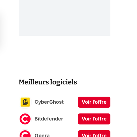
Meilleurs logiciels
CyberGhost
Voir l'offre
Bitdefender
Voir l'offre
Opera
Voir l'offre