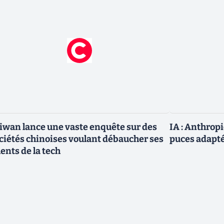
iwan lance une vaste enquête sur des
IA : Anthrop
ciétés chinoises voulant débaucher ses
puces adapté
lents de la tech