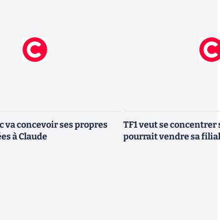
ic va concevoir ses propres
TF1 veut se concentrer 
es à Claude
pourrait vendre sa fili