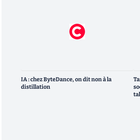
IA : chez ByteDance, on dit non à la
Ta
distillation
so
ta