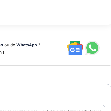
és
ou de
WhatsApp
?
h !