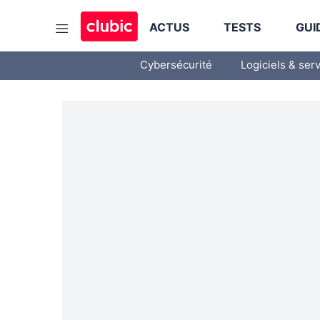
ACTUS
TESTS
GUI
Cybersécurité
Logiciels & ser