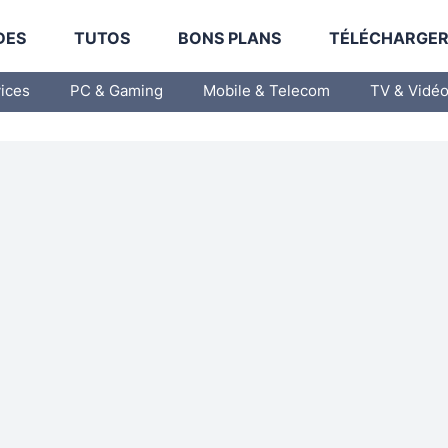
DES
TUTOS
BONS PLANS
TÉLÉCHARGE
vices
PC & Gaming
Mobile & Telecom
TV & Vidé