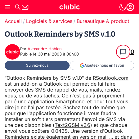
Accueil
Logiciels & services
Bureautique & productivit
Outlook Reminders by SMS v.1.0
Par
Alexandre Habian
0
Publié le
30 mai 2003 à 00h00
Suivez-nous
Ajoutez-nous en favori
"Outlook Reminders by SMS v.1.0" de
RSoutlook.com
est un add-on a Outlook qui permet de lui faire
envoyer des SMS de rappel de vos, mails, rendez-
vous, ou de vos taches. Ce n'est pas à proprement
parlé une application Smartphone, et pour tout vous
dire je ne l'ai pas testée. Sachez tout de même que
pour que l'application fonctionne il vous faudra
installer un soft tiers permettant l'envoi de SMS via
une des disponibles (
Text2GSM v3.6
) et que chaque
envoi vous coûtera 0.043$. Une version d'Outlook
Reminders
existe également en version mail
... et dans