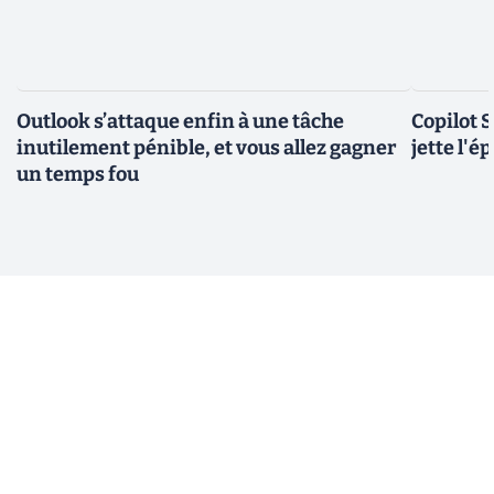
Outlook s’attaque enfin à une tâche
Copilot 
inutilement pénible, et vous allez gagner
jette l'é
un temps fou