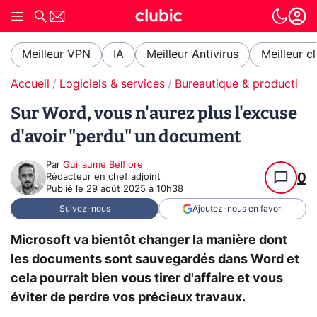
Meilleur VPN
IA
Meilleur Antivirus
Meilleur c
Accueil
Logiciels & services
Bureautique & productivit
Sur Word, vous n'aurez plus l'excuse
d'avoir "perdu" un document
Par
Guillaume Belfiore
0
Rédacteur en chef adjoint
Publié le
29 août 2025 à 10h38
Suivez-nous
Ajoutez-nous en favori
Microsoft va bientôt changer la manière dont
les documents sont sauvegardés dans Word et
cela pourrait bien vous tirer d'affaire et vous
éviter de perdre vos précieux travaux.