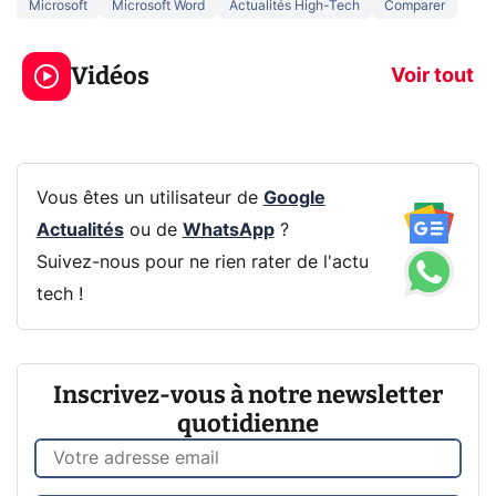
Microsoft
Microsoft Word
Actualités High-Tech
Comparer
3 écrans en 1 pour
5 générations
319€ ? Voici L'AOC
jeux dans la
Vidéos
CQ32G4ZA !
prochaine Xbo
Voir tout
Vous êtes un utilisateur de
Google
Actualités
ou de
WhatsApp
?
Suivez-nous pour ne rien rater de l'actu
tech !
Inscrivez-vous à notre newsletter
quotidienne