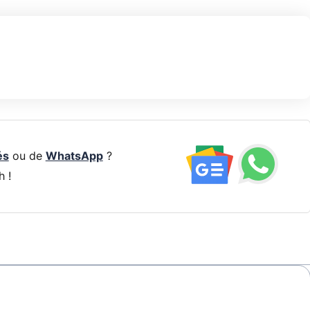
és
ou de
WhatsApp
?
h !