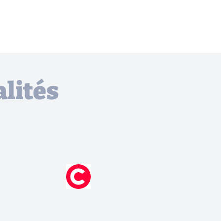
lités