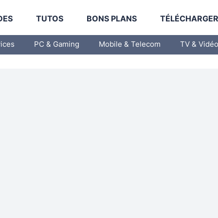
DES
TUTOS
BONS PLANS
TÉLÉCHARGE
vices
PC & Gaming
Mobile & Telecom
TV & Vidé