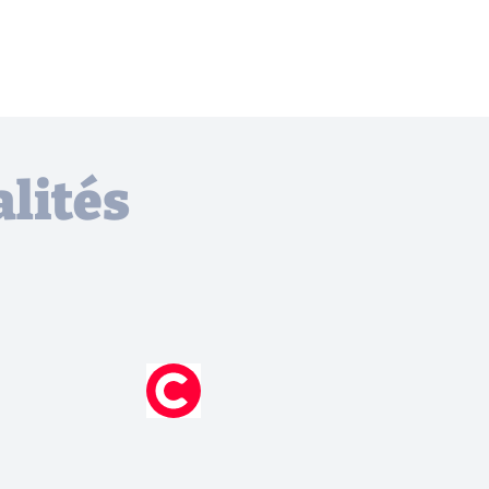
lités