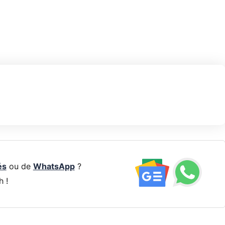
és
ou de
WhatsApp
?
h !