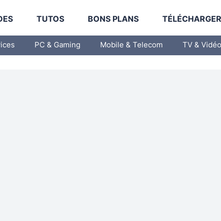
DES
TUTOS
BONS PLANS
TÉLÉCHARGE
vices
PC & Gaming
Mobile & Telecom
TV & Vidé