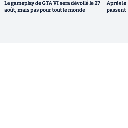
Le gameplay de GTA VI sera dévoilé le 27
Après le
août, mais pas pour tout le monde
passent 