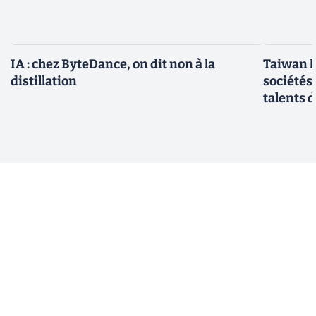
IA : chez ByteDance, on dit non à la
Taiwan l
distillation
sociétés
talents d