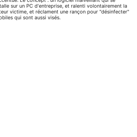
centue. Le concept : un logiciel malveillant qui se
talle sur un PC d'entreprise, et ralenti volontairement la
sateur victime, et réclament une rançon pour "désinfecter"
biles qui sont aussi visés.