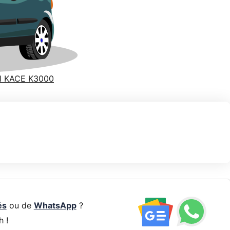
ell KACE K3000
és
ou de
WhatsApp
?
h !