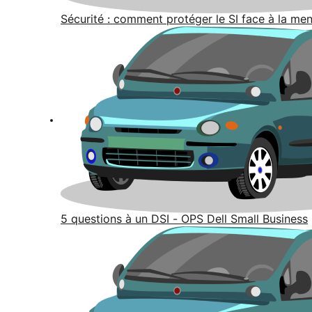
Sécurité : comment protéger le SI face à la me
5 questions à un DSI - OPS Dell Small Business