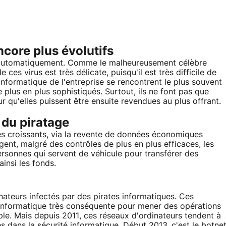
core plus évolutifs
t automatiquement. Comme le malheureusement célèbre
 ces virus est très délicate, puisqu'il est très difficile de
'informatique de l'entreprise se rencontrent le plus souvent
de plus en plus sophistiqués. Surtout, ils ne font pas que
ur qu'elles puissent être ensuite revendues au plus offrant.
 du piratage
ces croissants, via la revente de données économiques
gent, malgré des contrôles de plus en plus efficaces, les
ersonnes qui servent de véhicule pour transférer des
nsi les fonds.
nateurs infectés par des pirates informatiques. Ces
 informatique très conséquente pour mener des opérations
e. Mais depuis 2011, ces réseaux d'ordinateurs tendent à
s dans la sécurité informatique. Début 2013, c'est le botne