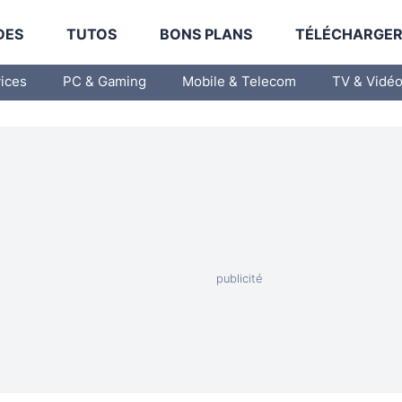
DES
TUTOS
BONS PLANS
TÉLÉCHARGE
vices
PC & Gaming
Mobile & Telecom
TV & Vidé