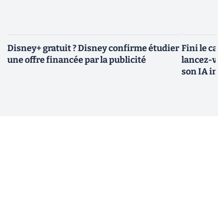
Disney+ gratuit ? Disney confirme étudier
Fini le c
une offre financée par la publicité
lancez-vo
son IA i