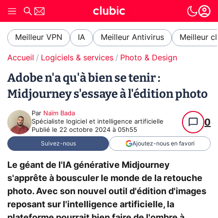
Meilleur VPN
IA
Meilleur Antivirus
Meilleur c
Accueil
Logiciels & services
Photo & Design
Adobe n'a qu'à bien se tenir :
Midjourney s'essaye à l'édition photo
Par
Naïm Bada
0
Spécialiste logiciel et intelligence artificielle
Publié le
22 octobre 2024 à 05h55
Suivez-nous
Ajoutez-nous en favori
Le géant de l'IA générative Midjourney
s'apprête à bousculer le monde de la retouche
photo. Avec son nouvel outil d'édition d'images
reposant sur l'intelligence artificielle, la
plateforme pourrait bien faire de l'ombre à