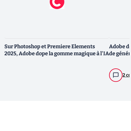
Sur Photoshop et Premiere Elements
Adobe dé
2025, Adobe dope la gomme magique à l'IA
de génér
2 c