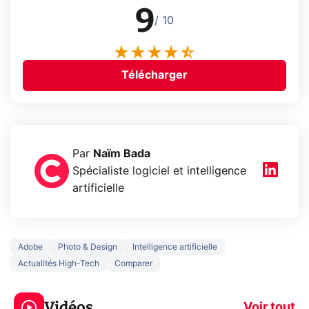
9
/ 10
Télécharger
Par
Naïm Bada
Spécialiste logiciel et intelligence
artificielle
Adobe
Photo & Design
Intelligence artificielle
Actualités High-Tech
Comparer
5 générations de
Ce que vous n
jeux dans la
savez sur la
Vidéos
prochaine Xbox !
navigation pri
Voir tout