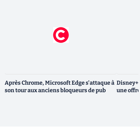
Après Chrome, Microsoft Edge s'attaque à
Disney+ 
son tour aux anciens bloqueurs de pub
une offre