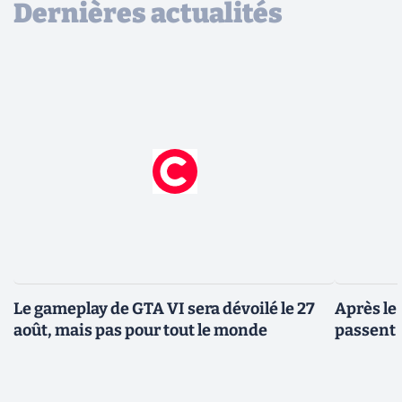
Dernières actualités
Le gameplay de GTA VI sera dévoilé le 27
Après le
août, mais pas pour tout le monde
passent 