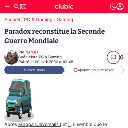
Accueil
PC & Gaming
Gaming
Paradox reconstitue la Seconde
Guerre Mondiale
Par
Nerces
0
Spécialiste PC & Gaming
Publié le
09 avril 2002 à 10h48
Suivez-nous
Ajoutez-nous en favori
Après
Europa Universalis I
et
II
, il semble que le