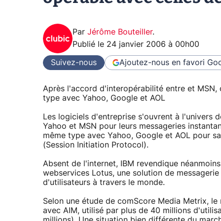
Par
Jérôme Bouteiller
.
Publié le
24 janvier 2006 à 00h00
Suivez-nous
Ajoutez-nous en favori
Goo
Après l'accord d'interopérabilité entre et MSN
type avec Yahoo, Google et AOL
Les logiciels d'entreprise s'ouvrent à l'univers d
Yahoo et MSN pour leurs messageries instantané
même type avec Yahoo, Google et AOL pour sa 
(Session Initiation Protocol).
Absent de l'internet, IBM revendique néanmoins 
webservices Lotus, une solution de messagerie 
d'utilisateurs à travers le monde.
Selon une étude de comScore Media Metrix, le 
avec AIM, utilisé par plus de 40 millions d'utili
millions). Une situation bien différente du ma