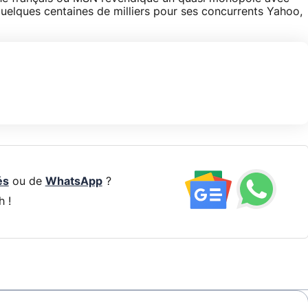
 quelques centaines de milliers pour ses concurrents Yahoo,
és
ou de
WhatsApp
?
h !