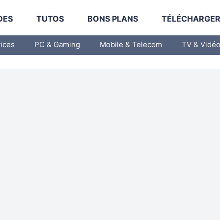
DES
TUTOS
BONS PLANS
TÉLÉCHARGE
vices
PC & Gaming
Mobile & Telecom
TV & Vidé