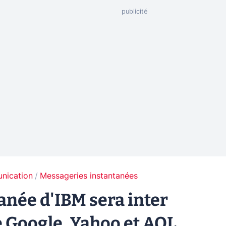
unication
Messageries instantanées
anée d'IBM sera inter
e Google, Yahoo et AOL