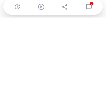
0
Abonnez-vous à notre newsletter !
Recevez un résumé quotidien de l'actu technologique.
S'inscrire
En cliquant sur s'inscrire, j’accepte de recevoir par email des
informations, actualités et offres commerciales de Clubic.
Conformément au RGPD, vous pouvez retirer votre consentement
à tout moment en cliquant sur le lien de désinscription présent
dans chaque email. Pour en savoir plus sur la gestion de vos
données, consultez notre
Politique de confidentialité