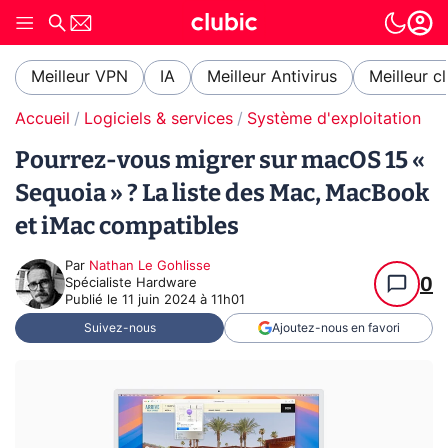
Meilleur VPN
IA
Meilleur Antivirus
Meilleur c
Accueil
Logiciels & services
Système d'exploitation (O
Pourrez-vous migrer sur macOS 15 «
Sequoia » ? La liste des Mac, MacBook
et iMac compatibles
Par
Nathan Le Gohlisse
0
Spécialiste Hardware
Publié le
11 juin 2024 à 11h01
Suivez-nous
Ajoutez-nous en favori