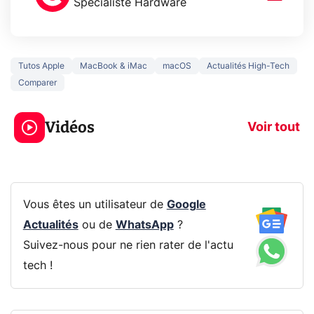
Spécialiste Hardware
Tutos Apple
MacBook & iMac
macOS
Actualités High-Tech
Comparer
3 écrans en 1 pour
5 générations
319€ ? Voici L'AOC
jeux dans la
Vidéos
CQ32G4ZA !
prochaine Xbo
Voir tout
Vous êtes un utilisateur de
Google
Actualités
ou de
WhatsApp
?
Suivez-nous pour ne rien rater de l'actu
tech !