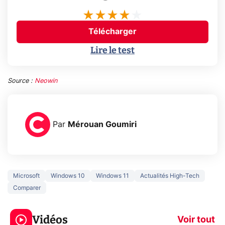
Télécharger
Lire le test
Source :
Neowin
Par
Mérouan Goumiri
Microsoft
Windows 10
Windows 11
Actualités High-Tech
Comparer
3 écrans en 1 pour
5 générations
319€ ? Voici L'AOC
jeux dans la
Vidéos
CQ32G4ZA !
prochaine Xbo
Voir tout