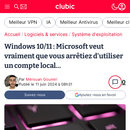
Meilleur VPN
IA
Meilleur Antivirus
Meilleur c
Accueil
Logiciels & services
Système d'exploitation (O
Windows 10/11 : Microsoft veut
vraiment que vous arrêtiez d'utiliser
un compte local...
Par
Mérouan Goumiri
0
Publié le
11 juin 2024 à 08h31
Suivez-nous
Ajoutez-nous en favori