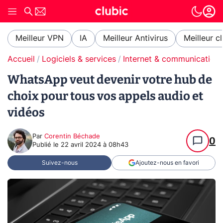
Meilleur VPN
IA
Meilleur Antivirus
Meilleur c
Accueil
Logiciels & services
Internet & communication
WhatsApp veut devenir votre hub de
choix pour tous vos appels audio et
vidéos
Par
Corentin Béchade
0
Publié le
22 avril 2024 à 08h43
Suivez-nous
Ajoutez-nous en favori