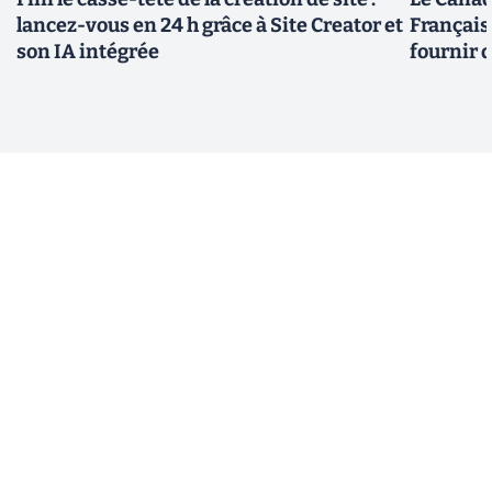
lancez-vous en 24 h grâce à Site Creator et
Français
son IA intégrée
fournir 