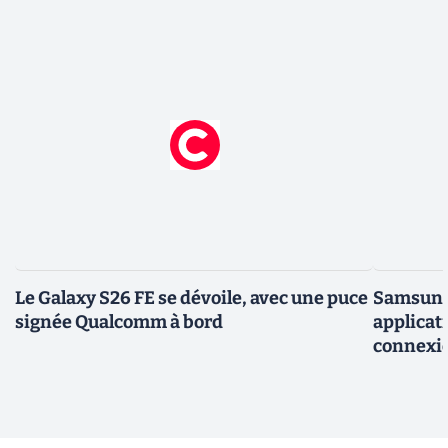
Le Galaxy S26 FE se dévoile, avec une puce
Samsung 
signée Qualcomm à bord
applicati
connexio