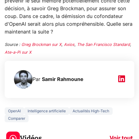
prévenir le seul membre potentiellement contre cette
décision, à savoir Greg Brockman, pour assurer son
coup. Dans ce cadre, la démission du cofondateur
d'OpenAI serait alors plus compréhensible. Quelle sera
maintenant la suite ?
Source :
Greg Brockman sur X
,
Axios
,
The San Francisco Standard
,
Ate-a-Pi sur X
Par
Samir Rahmoune
OpenAI
Intelligence artificielle
Actualités High-Tech
Comparer
3 écrans en 1 pour
5 générations
319€ ? Voici L'AOC
jeux dans la
Vidéos
CQ32G4ZA !
prochaine Xbo
Voir tout