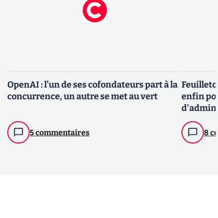
OpenAI : l’un de ses cofondateurs part à la
Feuillet
concurrence, un autre se met au vert
enfin po
d'admini
Altman f
5 commentaires
8 c