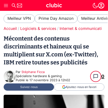
Meilleur VPN
Prime Day Amazon
Meilleur Antivi
Accueil
Logiciels & services
Internet & communication
Mécontent des contenus
discriminants et haineux qui se
multiplient sur X.com (ex-Twitter),
IBM retire toutes ses publicités
Par
Stéphane Ficca
0
Spécialiste hardware & gaming
Publié le
17 novembre 2023 à 12h02
Suivez-nous
Ajoutez-nous en favori