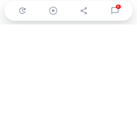
0
Abonnez-vous à notre newsletter !
Recevez un résumé quotidien de l'actu technologique.
S'inscrire
En cliquant sur s'inscrire, j’accepte de recevoir par email des
informations, actualités et offres commerciales de Clubic.
Conformément au RGPD, vous pouvez retirer votre consentement
à tout moment en cliquant sur le lien de désinscription présent
dans chaque email. Pour en savoir plus sur la gestion de vos
données, consultez notre
Politique de confidentialité