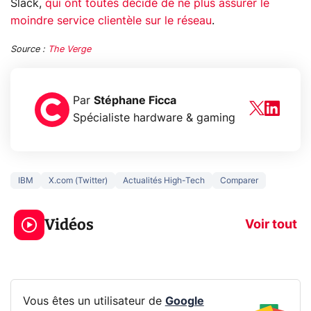
Slack,
qui ont toutes décidé de ne plus assurer le
moindre service clientèle sur le réseau
.
Source :
The Verge
Par
Stéphane Ficca
Spécialiste hardware & gaming
IBM
X.com (Twitter)
Actualités High-Tech
Comparer
Ce que vous ne
savez sur la
Google tease 
Vidéos
navigation privée !
Pixel 11 Pro
Voir tout
Vous êtes un utilisateur de
Google