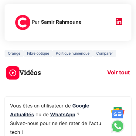
Par
Samir Rahmoune
Orange
Fibre optique
Politique numérique
Comparer
5 générations de
Ce que vous n
jeux dans la
savez sur la
Vidéos
prochaine Xbox !
navigation pri
Voir tout
Vous êtes un utilisateur de
Google
Actualités
ou de
WhatsApp
?
Suivez-nous pour ne rien rater de l'actu
tech !