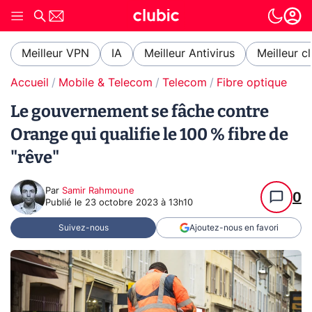
Meilleur VPN
IA
Meilleur Antivirus
Meilleur c
Accueil
Mobile & Telecom
Telecom
Fibre optique
Le gouvernement se fâche contre
Orange qui qualifie le 100 % fibre de
"rêve"
Par
Samir Rahmoune
0
Publié le
23 octobre 2023 à 13h10
Suivez-nous
Ajoutez-nous en favori