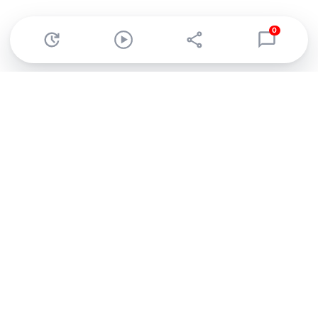
0
Abonnez-vous à notre newsletter !
Recevez un résumé quotidien de l'actu technologique.
S'inscrire
En cliquant sur s'inscrire, j’accepte de recevoir par email des
informations, actualités et offres commerciales de Clubic.
Conformément au RGPD, vous pouvez retirer votre consentement
à tout moment en cliquant sur le lien de désinscription présent
dans chaque email. Pour en savoir plus sur la gestion de vos
données, consultez notre
Politique de confidentialité