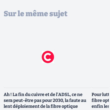
Sur le même sujet
Ah ! La fin du cuivre et de l'ADSL, ce ne
Pour lutt
sera peut-être pas pour 2030, la faute au
fibre op
lent déploiement de la fibre optique
enfin le