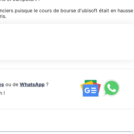
nciers puisque le cours de bourse d'ubisoft était en hausse
is.
és
ou de
WhatsApp
?
h !