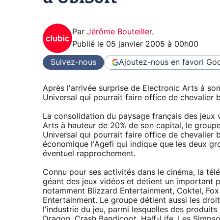
Par
Jérôme Bouteiller
.
Publié le
05 janvier 2005 à 00h00
Suivez-nous
Ajoutez-nous en favori
Goo
Après l'arrivée surprise de Electronic Arts à s
Universal qui pourrait faire office de chevalier 
La consolidation du paysage français des jeux v
Arts à hauteur de 20% de son capital, le group
Universal qui pourrait faire office de chevalier 
économique l'Agefi qui indique que les deux gr
éventuel rapprochement.
Connu pour ses activités dans le cinéma, la tél
géant des jeux vidéos et détient un important po
notamment Blizzard Entertainment, Coktel, Fox 
Entertainment. Le groupe détient aussi les dro
l'industrie du jeu, parmi lesquelles des produits
Dragon, Crash Bandicoot, Half-Life, Les Simpso