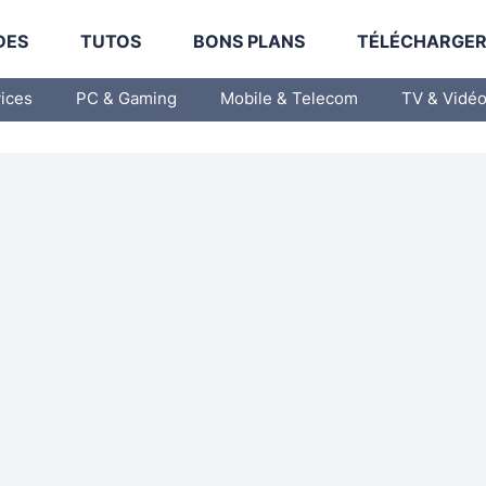
DES
TUTOS
BONS PLANS
TÉLÉCHARGE
vices
PC & Gaming
Mobile & Telecom
TV & Vidé