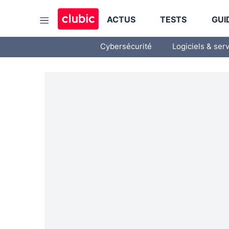
ACTUS
TESTS
GUI
Cybersécurité
Logiciels & ser