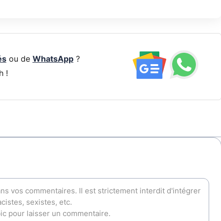
és
ou de
WhatsApp
?
h !