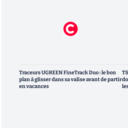
Traceurs UGREEN FineTrack Duo : le bon
TS
plan à glisser dans sa valise avant de partir
do
en vacances
le