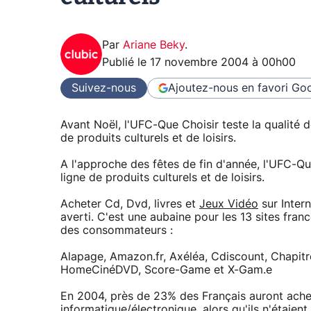
Par
Ariane Beky
.
Publié le
17 novembre 2004 à 00h00
Suivez-nous
Ajoutez-nous en favori
Goo
Avant Noël, l'UFC-Que Choisir teste la qualité 
de produits culturels et de loisirs.
A l'approche des fêtes de fin d'année, l'UFC-Qu
ligne de produits culturels et de loisirs.
Acheter Cd, Dvd, livres et
Jeux Vidéo
sur Inter
averti. C'est une aubaine pour les 13 sites fra
des consommateurs :
Alapage, Amazon.fr, Axéléa, Cdiscount, Chapit
HomeCinéDVD, Score-Game et X-Gam.e
En 2004, près de 23% des Français auront acheté
informatique/électronique, alors qu'ils n'étaien