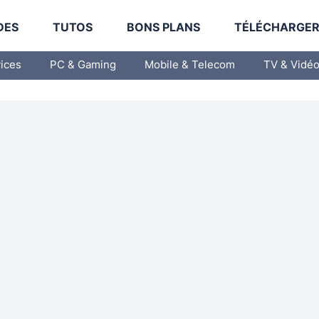
DES
TUTOS
BONS PLANS
TÉLÉCHARGE
vices
PC & Gaming
Mobile & Telecom
TV & Vidé