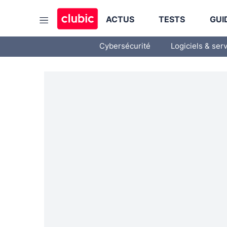
ACTUS
TESTS
GUI
Cybersécurité
Logiciels & ser