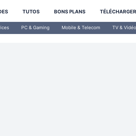
DES
TUTOS
BONS PLANS
TÉLÉCHARGE
vices
PC & Gaming
Mobile & Telecom
TV & Vidé