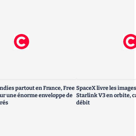
endies partout en France, Free
SpaceX livre les image
tour une énorme enveloppe de
Starlink V3 en orbite, c
trés
débit