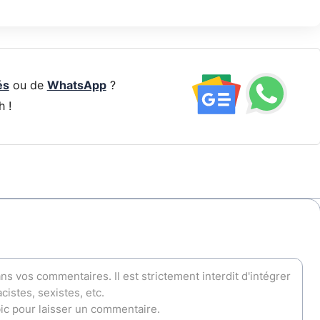
és
ou de
WhatsApp
?
h !