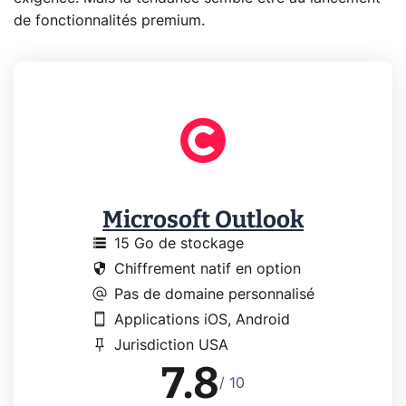
de fonctionnalités premium.
Microsoft Outlook
storage
15 Go de stockage
security
Chiffrement natif en option
alternate_email
Pas de domaine personnalisé
smartphone
Applications iOS, Android
push_pin
Jurisdiction USA
7.8
/ 10