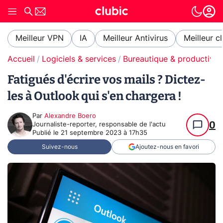
Meilleur VPN
IA
Meilleur Antivirus
Meilleur c
Accueil
Logiciels & services
Bureautique & productivit
Fatigués d'écrire vos mails ? Dictez-
les à Outlook qui s'en chargera !
Par
Alexandre Boero
0
Journaliste-reporter, responsable de l'actu
Publié le
21 septembre 2023 à 17h35
Suivez-nous
Ajoutez-nous en favori