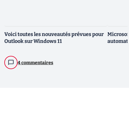
Voici toutes les nouveautés prévues pour
Microsof
Outlook sur Windows 11
automat
4 commentaires