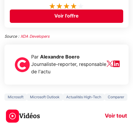
Voir l'offre
Source :
XDA Developers
Par
Alexandre Boero
Journaliste-reporter, responsable
de l'actu
Microsoft
Microsoft Outlook
Actualités High-Tech
Comparer
5 générations de
Ce que vous n
jeux dans la
savez sur la
Vidéos
prochaine Xbox !
navigation pri
Voir tout