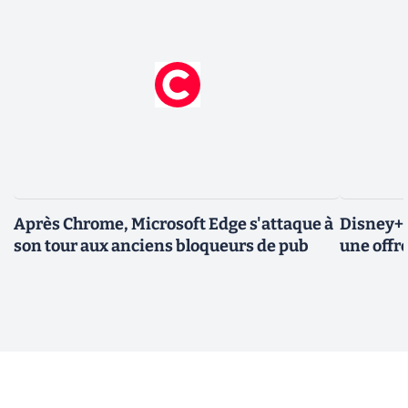
Après Chrome, Microsoft Edge s'attaque à
Disney+ 
son tour aux anciens bloqueurs de pub
une offre