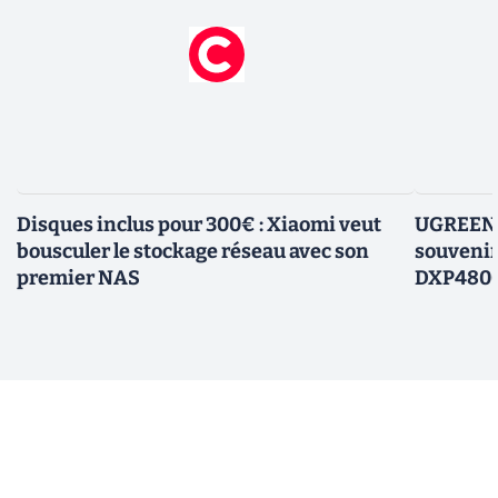
Disques inclus pour 300€ : Xiaomi veut
UGREEN P
bousculer le stockage réseau avec son
souvenir
premier NAS
DXP4800 