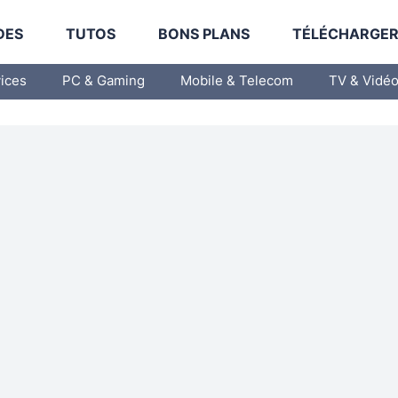
DES
TUTOS
BONS PLANS
TÉLÉCHARGE
vices
PC & Gaming
Mobile & Telecom
TV & Vidé