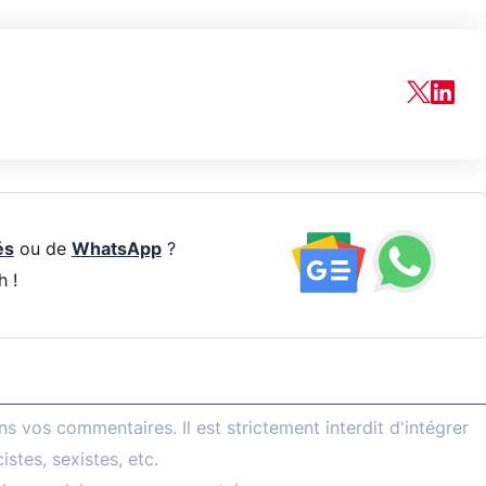
és
ou de
WhatsApp
?
h !