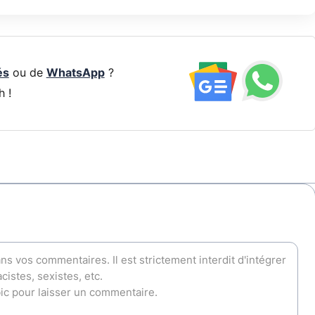
és
ou de
WhatsApp
?
h !