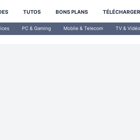
DES
TUTOS
BONS PLANS
TÉLÉCHARGE
vices
PC & Gaming
Mobile & Telecom
TV & Vidé