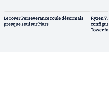
Le rover Perseverance roule désormais
Ryzen 7,
presque seul sur Mars
configur
Tower fai